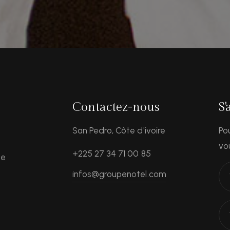
Contactez-nous
S
San Pedro, Côte d'ivoire
Po
vo
+225 27 34 71 00 85
le
infos@groupenotel.com